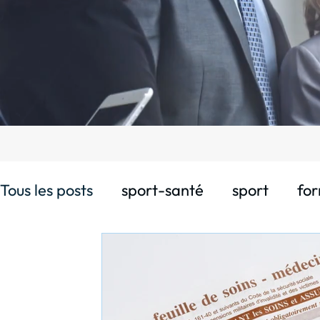
Tous les posts
sport-santé
sport
for
Actu FORM'U
vie perso
recrutemen