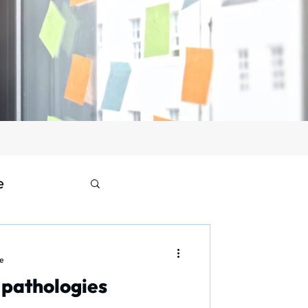
e
e
 pathologies