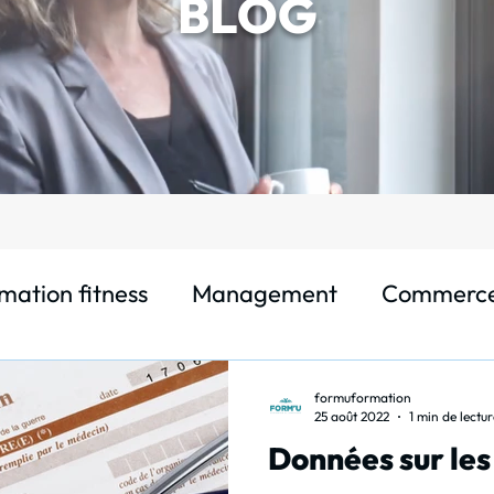
BLOG
mation fitness
Management
Commerc
t
Bien -être et santé au travail
formuformation
25 août 2022
1 min de lectur
Données sur les