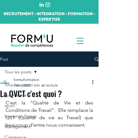
RECRUTEMENT - INTEGRATION - FORMATION -
EXPERTISE
Post
Tous les posts
formuformation
Tous les posts
4 avr. 2022
1 min de lecture
La QVCT c'est quoi ?
sport-santé
C'est la "Qualité de Vie et des 
sport
Conditions de Travail".  Elle remplace la 
formation fitness
QVT (Qualité de vie au Travail) que 
beaucoup d'entre nous connaissent. 
Management
Commerce