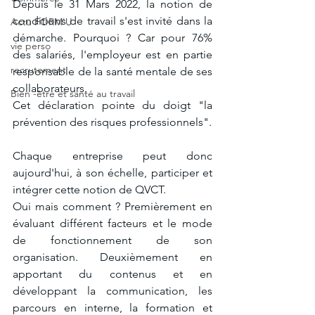
Depuis le 31 Mars 2022, la notion de 
conditions de travail s'est invité dans la 
Actu FORM'U
démarche. Pourquoi ? Car pour 76% 
vie perso
des salariés, l'employeur est en partie 
recrutement
responsable de la santé mentale de ses 
collaborateurs. 
Bien -être et santé au travail
Cet déclaration pointe du doigt "la 
prévention des risques professionnels". 
Chaque entreprise peut donc 
aujourd'hui, à son échelle, participer et 
intégrer cette notion de QVCT. 
Oui mais comment ? Premièrement en 
évaluant différent facteurs et le mode 
de fonctionnement de son 
organisation. Deuxièmement en 
apportant du contenus et en 
développant la communication, les 
parcours en interne, la formation et 