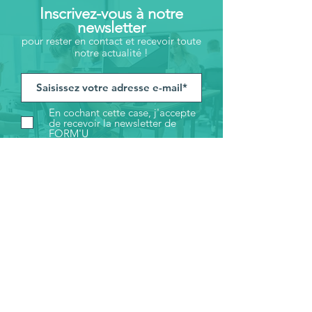
Inscrivez-vous à notre
newsletter
pour rester en contact et recevoir toute
notre actualité !
En cochant cette case, j'accepte
de recevoir la newsletter de
FORM'U
S'inscrire
14, rue Henri Becquerel
63110 BEAUMONT