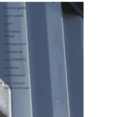
Tous les posts
sport-santé
sport
formation
fitness
Management
Commerce
Actu FORM'U
vie perso
recrutement
Bien -être et
santé au travail