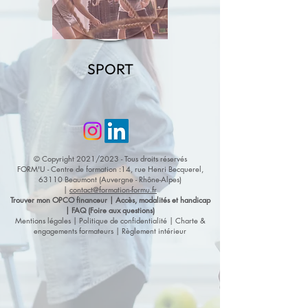
SPORT
© Copyright 2021/2023 - Tous droits réservés
FORM'U - Centre de formation :14, rue Henri Becquerel,
63110 Beaumont (Auvergne - Rhône-Alpes)
|
contact@formation-formu.fr
Trouver mon OPCO financeur |
Accès, modalités et handicap
|
FAQ (Foire aux questions)
Mentions légales
|
Politique de confidentialité
|
Charte &
engagements formateurs
| Règlement intérieur